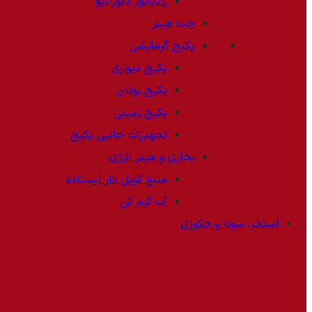
رادیاتور دکوراتیو
جت هیتر
پکیج گرمایشی
پکیج دیواری
پکیج بوتان
پکیج زمینی
تجهیزات جانبی پکیج
بخاری و هیتر انرژی
منبع کویل دار ایستاده
آب گرم کن
استخر، سونا و جکوزی