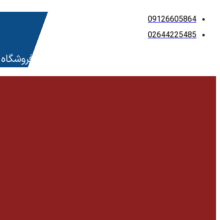
پرش
09126605864
به
02644225485
محتوا
فروشگاه 