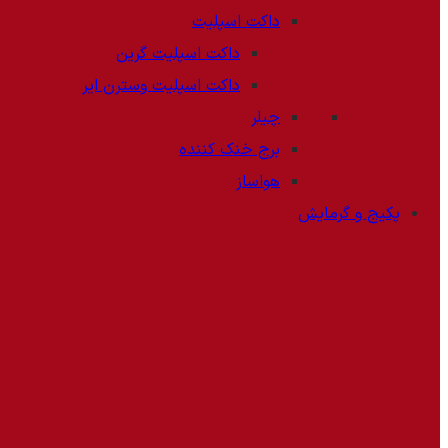
داکت اسپلیت
داکت اسپلیت گرین
داکت اسپلیت وسترن ایر
چیلر
برج خنک کننده
هواساز
پکیج و گرمایش