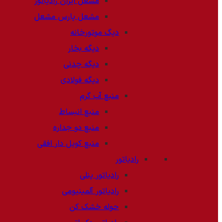
مشعل ایران رادیاتور
مشعل پارس مشعل
دیگ موتورخانه
دیگه بخار
دیگه چدنی
دیگه فولادی
منبع آب گرم
منبع انبساط
منبع دو جداره
منبع کویل دار افقی
رادیاتور
رادیاتور پنلی
رادیاتور آلمینیومی
حوله خشک کن