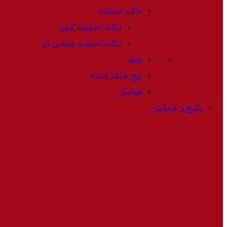
داکت اسپلیت
داکت اسپلیت گرین
داکت اسپلیت وسترن ایر
چیلر
برج خنک کننده
هواساز
پکیج و گرمایش