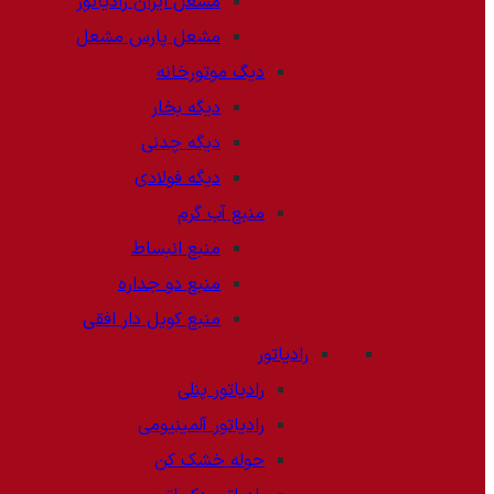
مشعل ایران رادیاتور
مشعل پارس مشعل
دیگ موتورخانه
دیگه بخار
دیگه چدنی
دیگه فولادی
منبع آب گرم
منبع انبساط
منبع دو جداره
منبع کویل دار افقی
رادیاتور
رادیاتور پنلی
رادیاتور آلمینیومی
حوله خشک کن