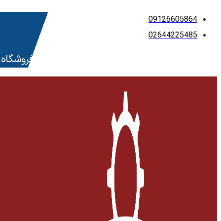
پرش
09126605864
به
02644225485
محتوا
فروشگاه 