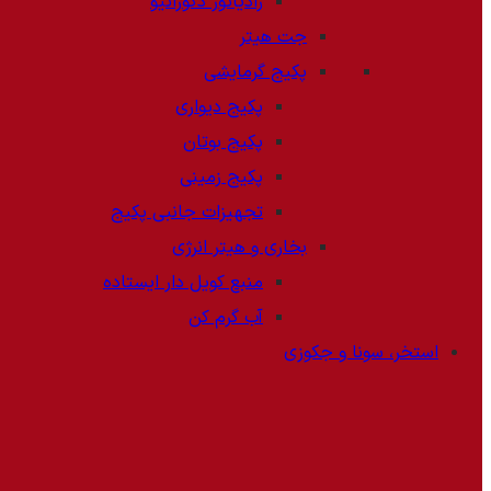
رادیاتور دکوراتیو
جت هیتر
پکیج گرمایشی
پکیج دیواری
پکیج بوتان
پکیج زمینی
تجهیزات جانبی پکیج
بخاری و هیتر انرژی
منبع کویل دار ایستاده
آب گرم کن
استخر، سونا و جکوزی