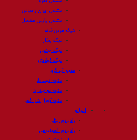
مشعل کاوه
مشعل ایران رادیاتور
مشعل پارس مشعل
دیگ موتورخانه
دیگه بخار
دیگه چدنی
دیگه فولادی
منبع آب گرم
منبع انبساط
منبع دو جداره
منبع کویل دار افقی
رادیاتور
رادیاتور پنلی
رادیاتور آلمینیومی