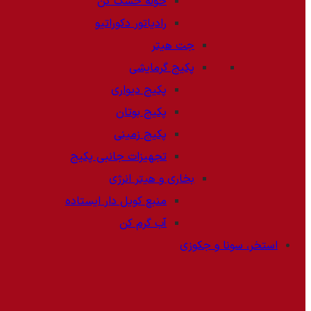
حوله خشک کن
رادیاتور دکوراتیو
جت هیتر
پکیج گرمایشی
پکیج دیواری
پکیج بوتان
پکیج زمینی
تجهیزات جانبی پکیج
بخاری و هیتر انرژی
منبع کویل دار ایستاده
آب گرم کن
استخر، سونا و جکوزی