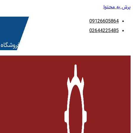
پرش به محتوا
09126605864
02644225485
فروشگاه 