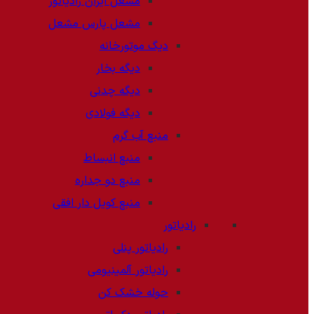
مشعل ایران رادیاتور
مشعل پارس مشعل
دیگ موتورخانه
دیگه بخار
دیگه چدنی
دیگه فولادی
منبع آب گرم
منبع انبساط
منبع دو جداره
منبع کویل دار افقی
رادیاتور
رادیاتور پنلی
رادیاتور آلمینیومی
حوله خشک کن