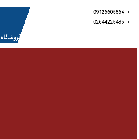
پرش
09126605864
به
02644225485
محتوا
فروشگاه 