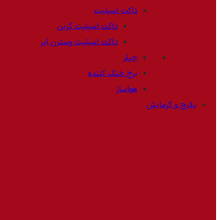
داکت اسپلیت
داکت اسپلیت گرین
داکت اسپلیت وسترن ایر
چیلر
برج خنک کننده
هواساز
پکیج و گرمایش