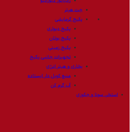
رادیاتور دکوراتیو
جت هیتر
پکیج گرمایشی
پکیج دیواری
پکیج بوتان
پکیج زمینی
تجهیزات جانبی پکیج
بخاری و هیتر انرژی
منبع کویل دار ایستاده
آب گرم کن
استخر، سونا و جکوزی