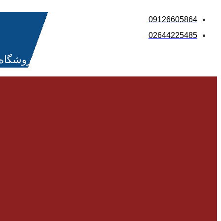
پرش
09126605864
به
02644225485
محتوا
فروشگاه 