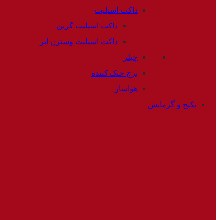
داکت اسپلیت
داکت اسپلیت گرین
داکت اسپلیت وسترن ایر
چیلر
برج خنک کننده
هواساز
پکیج و گرمایش