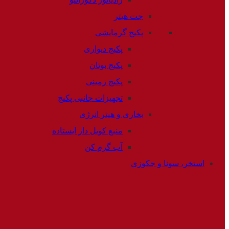
جت هیتر
پکیج گرمایشی
پکیج دیواری
پکیج بوتان
پکیج زمینی
تجهیزات جانبی پکیج
بخاری و هیتر انرژی
منبع کویل دار ایستاده
آب گرم کن
استخر، سونا و جکوزی