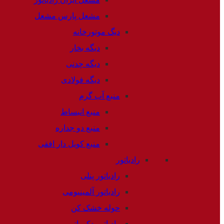
مشعل پارس مشعل
دیگ موتورخانه
دیگه بخار
دیگه چدنی
دیگه فولادی
منبع آب گرم
منبع انبساط
منبع دو جداره
منبع کویل دار افقی
رادیاتور
رادیاتور پنلی
رادیاتور آلمینیومی
حوله خشک کن
رادیاتور دکوراتیو