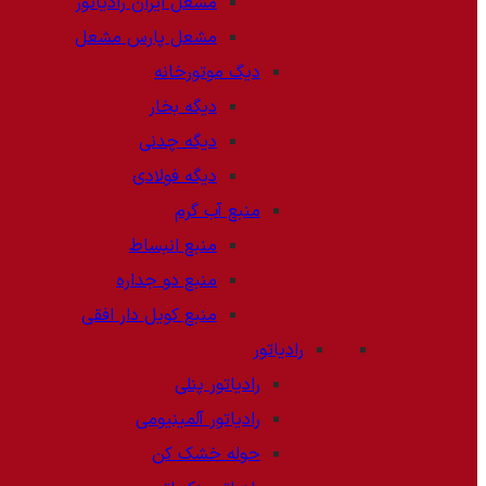
مشعل ایران رادیاتور
مشعل پارس مشعل
دیگ موتورخانه
دیگه بخار
دیگه چدنی
دیگه فولادی
منبع آب گرم
منبع انبساط
منبع دو جداره
منبع کویل دار افقی
رادیاتور
رادیاتور پنلی
رادیاتور آلمینیومی
حوله خشک کن