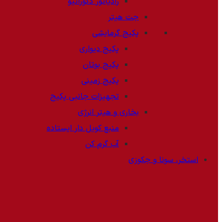
رادیاتور دکوراتیو
جت هیتر
پکیج گرمایشی
پکیج دیواری
پکیج بوتان
پکیج زمینی
تجهیزات جانبی پکیج
بخاری و هیتر انرژی
منبع کویل دار ایستاده
آب گرم کن
استخر، سونا و جکوزی