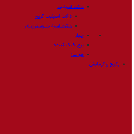
داکت اسپلیت
داکت اسپلیت گرین
داکت اسپلیت وسترن ایر
چیلر
برج خنک کننده
هواساز
پکیج و گرمایش