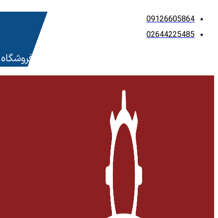
پرش
09126605864
به
02644225485
محتوا
فروشگاه 